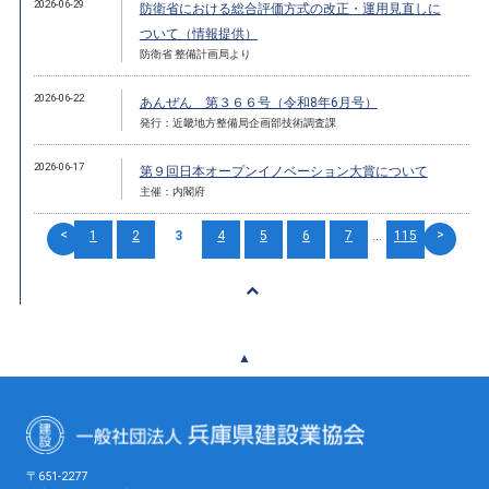
2026-06-29
防衛省における総合評価方式の改正・運用見直しに
ついて（情報提供）
防衛省 整備計画局より
2026-06-22
あんぜん 第３６６号（令和8年6月号）
発行：近畿地方整備局企画部技術調査課
2026-06-17
第９回日本オープンイノベーション大賞について
主催：内閣府
<
>
1
2
3
4
5
6
7
...
115
▲
〒651-2277