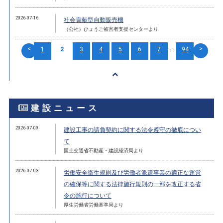
2026-07-16
社会貢献型自動販売機
（公社）ひょうご被害者支援センターより
<
>
1
2
3
4
5
6
7
...
94
建設ニュース
2026-07-09
建設工事の請負契約に関する法令遵守の徹底につい
て
国土交通省不動産・建設経済局より
2026-07-03
労働安全衛生規則及び労働者派遣事業の適正な運営
の確保等に関する法律施行規則の一部を改正する省
令の施行について
厚生労働省労働基準局より