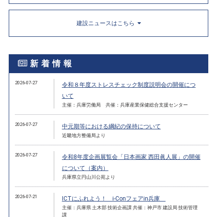
建設ニュースはこちら
新着情報
2026-07-27
令和８年度ストレスチェック制度説明会の開催につ
いて
主催：兵庫労働局 共催：兵庫産業保健総合支援センター
2026-07-27
中元期等における綱紀の保持について
近畿地方整備局より
2026-07-27
令和8年度企画展覧会「日本画家 西田眞人展」の開催
について（案内）
兵庫県立円山川公苑より
2026-07-21
ICTにふれよう！ i-Conフェアin兵庫
主催：兵庫県 土木部 技術企画課 共催：神戸市 建設局 技術管理
課