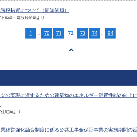
非課税措置について（周知依頼）
省不動産・建設経済局より
1
...
70
71
72
73
74
...
94
社会の実現に資するための建築物のエネルギー消費性能の向上
て
省住宅局より
設業経営強化融資制度に係る公共工事金保証事業の実施期間の