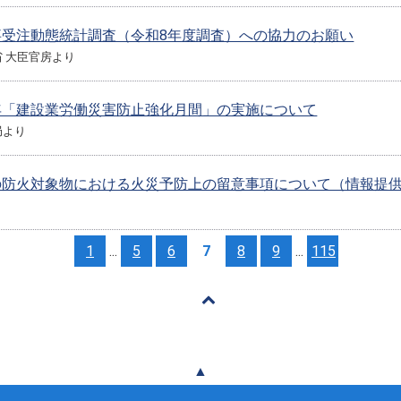
事受注動態統計調査（令和8年度調査）への協力のお願い
 大臣官房より
年「建設業労働災害防止強化月間」の実施について
局より
の防火対象物における火災予防上の留意事項について（情報提
り
1
...
5
6
7
8
9
...
115
▲