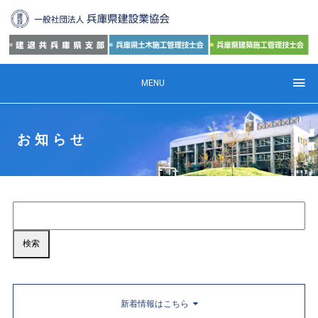
MENU
お知らせ
新着情報はこちら