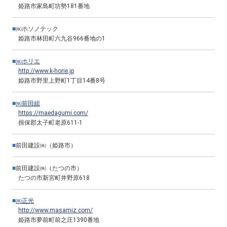
姫路市家島町坊勢181番地
■
㈱ホソノテック
姫路市林田町六九谷966番地の1
■
㈱ホリエ
http://www.k-horie.jp
姫路市野里上野町1丁目14番8号
■
㈱前田組
https://maedagumi.com/
揖保郡太子町老原611-1
■
前田建設㈱（姫路市）
■
前田建設㈱（たつの市）
たつの市新宮町井野原618
■
㈱正光
http://www.masamiz.com/
姫路市夢前町前之庄1390番地