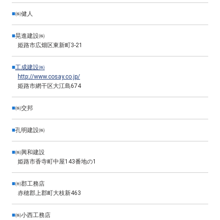
■
㈱健人
■
晃進建設㈱
姫路市広畑区東新町3-21
■
工成建設㈱
http://www.cosay.co.jp/
姫路市網干区大江島674
■
㈱交邦
■
孔明建設㈱
■
㈱興和建設
姫路市香寺町中屋143番地の1
■
㈲郡工務店
赤穂郡上郡町大枝新463
■
㈱小西工務店