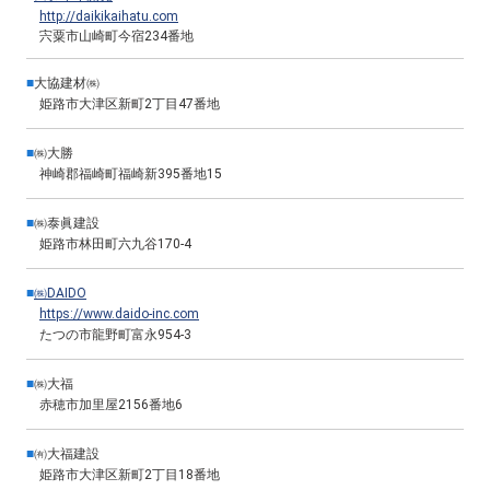
http://daikikaihatu.com
宍粟市山崎町今宿234番地
■
大協建材㈱
姫路市大津区新町2丁目47番地
■
㈱大勝
神崎郡福崎町福崎新395番地15
■
㈱泰眞建設
姫路市林田町六九谷170-4
■
㈱DAIDO
https://www.daido-inc.com
たつの市龍野町富永954-3
■
㈱大福
赤穂市加里屋2156番地6
■
㈲大福建設
姫路市大津区新町2丁目18番地