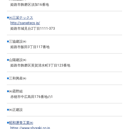
姫路市飾磨区須加16番地
■
㈲三栄テックス
http://saneitecs.jp/
姫路市城見台2丁目1111-373
■
三協建設㈱
姫路市飯田3丁目117番地
■
山陽建設㈱
姫路市飾磨区英賀清水町3丁目123番地
■
三和興産㈱
■
㈱霜野組
赤穂市中広島田176番地の1
■
㈱正建設
■
昭和瀝青工業㈱
https://www.shoreki.co.jp