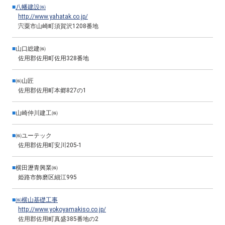
■
八幡建設㈱
http://www.yahatak.co.jp/
宍粟市山崎町須賀沢1208番地
■
山口総建㈱
佐用郡佐用町佐用328番地
■
㈱山匠
佐用郡佐用町本郷827の1
■
山崎仲川建工㈱
■
㈱ユーテック
佐用郡佐用町安川205-1
■
横田瀝青興業㈱
姫路市飾磨区細江995
■
㈱横山基礎工事
http://www.yokoyamakiso.co.jp/
佐用郡佐用町真盛385番地の2