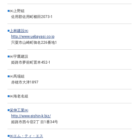
■
㈱上野組
佐用郡佐用町櫛田2073-1
■
上林建設㈱
http://www.uebayasi.co.jp
宍粟市山崎町御名226番地1
■
㈱宇鷹建設
姫路市夢前町置本452-1
■
㈲馬場組
赤穂市大津1897
■
㈱海老名組
■
栄伸工業㈱
http://www.eishin-k.biz/
姫路市西今宿2丁 目1番34号
■
㈱エム・ティ・エス