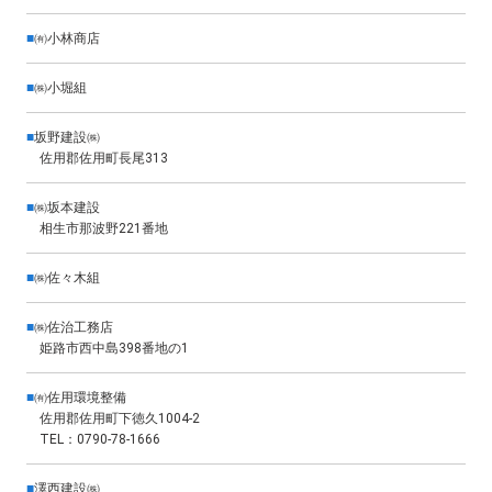
■
㈲小林商店
■
㈱小堀組
■
坂野建設㈱
佐用郡佐用町長尾313
■
㈱坂本建設
相生市那波野221番地
■
㈱佐々木組
■
㈱佐治工務店
姫路市西中島398番地の1
■
㈲佐用環境整備
佐用郡佐用町下徳久1004-2
TEL：0790-78-1666
■
澤西建設㈱