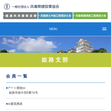
MENU
姫路支部
会員一覧
■
アート開発㈱
姫路市南今宿5番16号
■
㈱愛晃興産