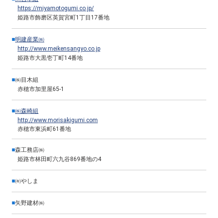
https://miyamotogumi.co.jp/
姫路市飾磨区英賀宮町1丁目17番地
■
明建産業㈱
http://www.meikensangyo.co.jp
姫路市大黒壱丁町14番地
■
㈱目木組
赤穂市加里屋65-1
■
㈱森崎組
http://www.morisakigumi.com
赤穂市東浜町61番地
■
森工務店㈱
姫路市林田町六九谷869番地の4
■
㈲やしま
■
矢野建材㈱