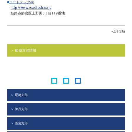
■
ロードテック㈱
http://www.roadtech.co.jp
姫路市飾磨区上野田5丁目119番地
※五十音順
＞ 姫路支部情報
＞ 尼崎支部
＞ 伊丹支部
＞ 西宮支部