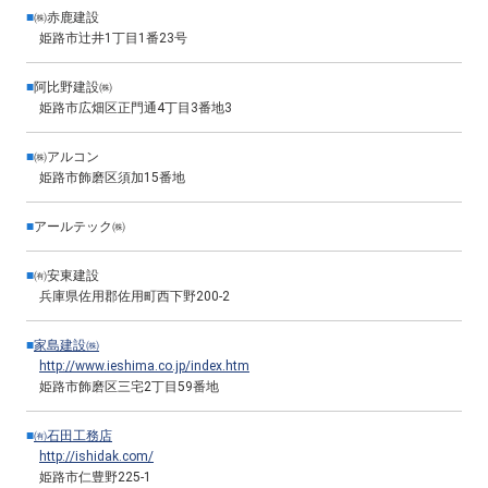
■
㈱赤鹿建設
姫路市辻井1丁目1番23号
■
阿比野建設㈱
姫路市広畑区正門通4丁目3番地3
■
㈱アルコン
姫路市飾磨区須加15番地
■
アールテック㈱
■
㈲安東建設
兵庫県佐用郡佐用町西下野200-2
■
家島建設㈱
http://www.ieshima.co.jp/index.htm
姫路市飾磨区三宅2丁目59番地
■
㈲石田工務店
http://ishidak.com/
姫路市仁豊野225-1