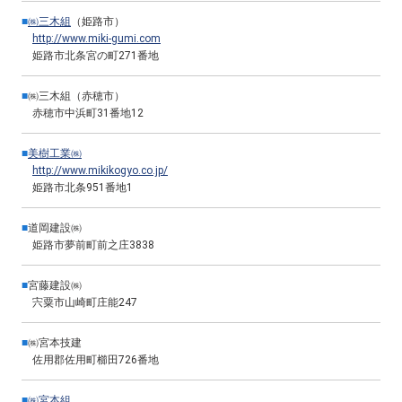
■
㈱三木組
（姫路市）
http://www.miki-gumi.com
姫路市北条宮の町271番地
■
㈱三木組（赤穂市）
赤穂市中浜町31番地12
■
美樹工業㈱
http://www.mikikogyo.co.jp/
姫路市北条951番地1
■
道岡建設㈱
姫路市夢前町前之庄3838
■
宮藤建設㈱
宍粟市山崎町庄能247
■
㈱宮本技建
佐用郡佐用町櫛田726番地
■
㈱宮本組