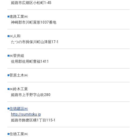
姫路市広畑区小松町1-45
■
進路工業㈱
神崎郡市川町屋形1037番地
■
㈲人和
たつの市揖保川町山津屋17-1
■
㈱菅井組
佐用郡佐用町豊福1411
■
菅原土木㈱
■
㈱鈴木工業
姫路市上手野字山吹280
■
住徳建設㈱
http://sumitoku.jp
姫路市飾磨区構1丁目115-1
■
住徳工業㈱