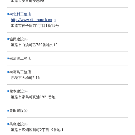
姫路市安富町安志901
■
㈱北村工務店
http://www.kitamura-k.co.jp
姫路市神子岡前1丁目1番15号
■
協同建設㈱
姫路市白浜町乙780番地の10
■
㈱清瀬工務店
■
㈱葛島工務店
赤穂市大橋町5-16
■
熊本建設㈱
姫路市家島町真浦1921番地
■
栗田建設㈱
■
呉島建設㈱
姫路市広畑区鶴町2丁目19番地-1