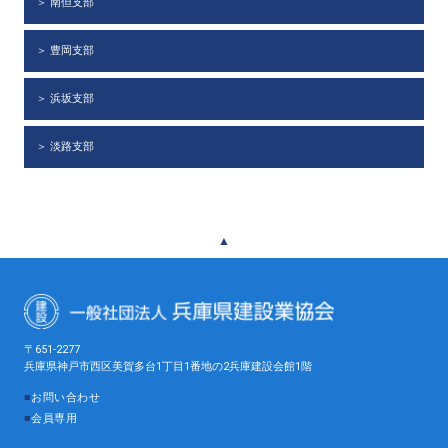
＞ 南但支部
＞ 豊岡支部
＞ 浜坂支部
＞ 淡路支部
▲
〒651-2277
兵庫県神戸市西区美賀多台1丁目1番地の2兵庫建設会館1階
■
お問い合わせ
■
会員専用