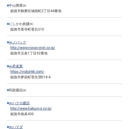
■
中山興業㈱
姫路市飾磨区城南町2丁目44番地
■
にしかわ創建㈱
姫路市香寺町香呂210
■
㈱ノバック
http://www.novac-cnst.co.jp/
姫路市北条1丁目92番地
■
㈱昇産業
https://nobol-kk.com/
姫路市夢前町菅生潤518-4
■
則政建設㈱
■
㈱ハクロ建設
http://www.hakuro-g.co.jp/
姫路市南条430
■
㈱ハマダ