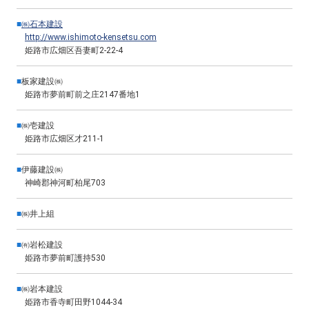
■
㈱石本建設
http://www.ishimoto-kensetsu.com
姫路市広畑区吾妻町2-22-4
■
板家建設㈱
姫路市夢前町前之庄2147番地1
■
㈱壱建設
姫路市広畑区才211-1
■
伊藤建設㈱
神崎郡神河町柏尾703
■
㈱井上組
■
㈲岩松建設
姫路市夢前町護持530
■
㈱岩本建設
姫路市香寺町田野1044-34