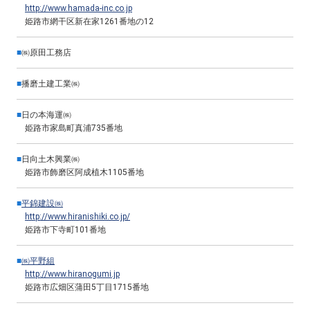
http://www.hamada-inc.co.jp
姫路市網干区新在家1261番地の12
■
㈱原田工務店
■
播磨土建工業㈱
■
日の本海運㈱
姫路市家島町真浦735番地
■
日向土木興業㈱
姫路市飾磨区阿成植木1105番地
■
平錦建設㈱
http://www.hiranishiki.co.jp/
姫路市下寺町101番地
■
㈱平野組
http://www.hiranogumi.jp
姫路市広畑区蒲田5丁目1715番地