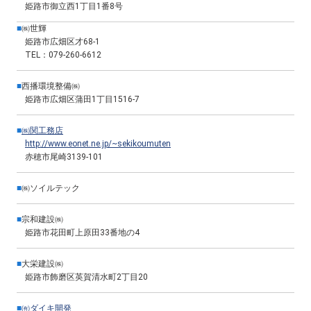
姫路市御立西1丁目1番8号
■
㈱世輝
姫路市広畑区才68-1
TEL：079-260-6612
■
西播環境整備㈱
姫路市広畑区蒲田1丁目1516-7
■
㈱関工務店
http://www.eonet.ne.jp/~sekikoumuten
赤穂市尾崎3139-101
■
㈱ソイルテック
■
宗和建設㈱
姫路市花田町上原田33番地の4
■
大栄建設㈱
姫路市飾磨区英賀清水町2丁目20
■
㈲ダイキ開発