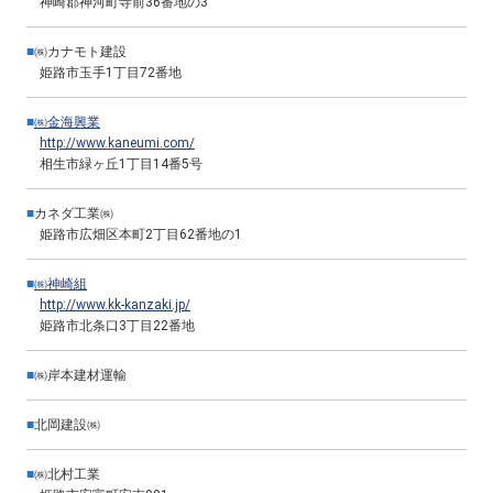
神崎郡神河町寺前36番地の3
■
㈱カナモト建設
姫路市玉手1丁目72番地
■
㈱金海興業
http://www.kaneumi.com/
相生市緑ヶ丘1丁目14番5号
■
カネダ工業㈱
姫路市広畑区本町2丁目62番地の1
■
㈱神崎組
http://www.kk-kanzaki.jp/
姫路市北条口3丁目22番地
■
㈱岸本建材運輸
■
北岡建設㈱
■
㈱北村工業