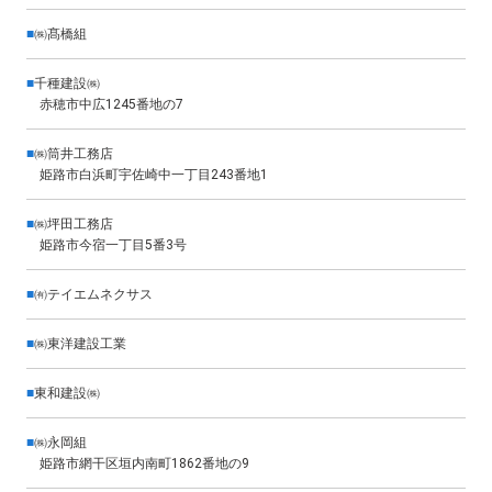
■
㈱髙橋組
■
千種建設㈱
赤穂市中広1245番地の7
■
㈱筒井工務店
姫路市白浜町宇佐崎中一丁目243番地1
■
㈱坪田工務店
姫路市今宿一丁目5番3号
■
㈲テイエムネクサス
■
㈱東洋建設工業
■
東和建設㈱
■
㈱永岡組
姫路市網干区垣内南町1862番地の9