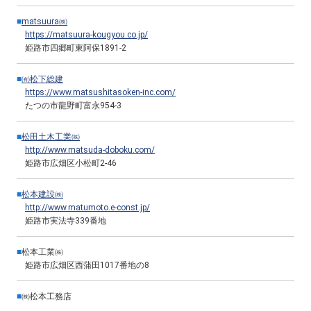
■
matsuura㈱
https://matsuura-kougyou.co.jp/
姫路市四郷町東阿保1891-2
■
㈲松下総建
https://www.matsushitasoken-inc.com/
たつの市龍野町富永954-3
■
松田土木工業㈱
http://www.matsuda-doboku.com/
姫路市広畑区小松町2-46
■
松本建設㈱
http://www.matumoto.e-const.jp/
姫路市実法寺339番地
■
松本工業㈱
姫路市広畑区西蒲田1017番地の8
■
㈱松本工務店