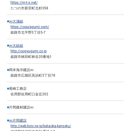
https://m-t-s.net/
たつの市新宮町北村358
■
㈱大浦組
https://oouragumi.com/
姫路市北平野5丁目5-7
■
㈱大給組
http://oogyugumi.co.jp
姫路市林田町林谷20番地1
■
岡本海洋建設㈱
姫路市広畑区高浜町3丁目78
■
尾崎工務店
佐用郡佐用町口金近202
■
片岡建材建設㈱
■
㈱片岡建設
http://web.kcni.ne.jp/kataoka-kensetu/