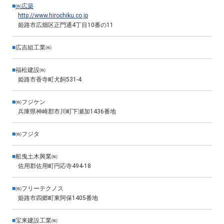
■
㈱広築
http://www.hirochiku.co.jp
姫路市広畑区正門通4丁目10番の11
■
広吉組工業㈱
■
福松建設㈱
姫路市香寺町犬飼531-4
■
㈱フジケン
兵庫県神崎郡市川町下瀬加1436番地
■
㈱フジタ
■
船曳土木興業㈱
佐用郡佐用町円応寺494-18
■
㈱フリーテクノス
姫路市四郷町東阿保1405番地
■
宝来建設工業㈱