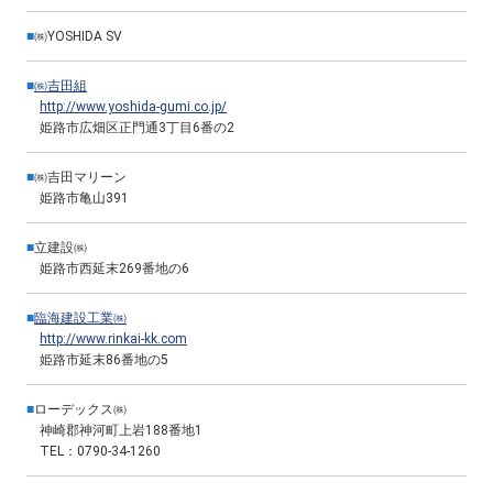
■
㈱YOSHIDA SV
■
㈱吉田組
http://www.yoshida-gumi.co.jp/
姫路市広畑区正門通3丁目6番の2
■
㈱吉田マリーン
姫路市亀山391
■
立建設㈱
姫路市西延末269番地の6
■
臨海建設工業㈱
http://www.rinkai-kk.com
姫路市延末86番地の5
■
ローデックス㈱
神崎郡神河町上岩188番地1
TEL：0790-34-1260