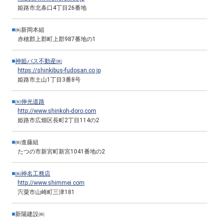
姫路市北条口4丁目26番地
■
㈱新岡本組
赤穂郡上郡町上郡987番地の1
■
神姫バス不動産㈱
https://shinkibus-fudosan.co.jp
姫路市土山1丁目3番8号
■
㈲伸光道路
http://www.shinkoh-doro.com
姫路市広畑区長町2丁目114の2
■
㈱進藤組
たつの市新宮町新宮1041番地の2
■
㈱神名工務店
http://www.shimmei.com
宍粟市山崎町三津181
■
新陽建設㈱