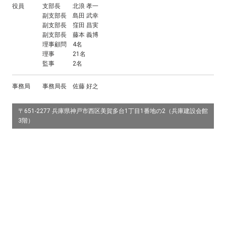
役員 支部長 北浪 孝一
副支部長 島田 武幸
副支部長 窪田 昌実
副支部長 藤本 義博
理事顧問 4名
理事 21名
監事 2名
事務局 事務局長 佐藤 好之
〒651-2277 兵庫県神戸市西区美賀多台1丁目1番地の2（兵庫建設会館
3階）