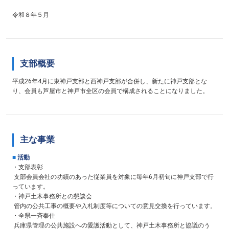
令和８年５月
支部概要
平成26年4月に東神戸支部と西神戸支部が合併し、新たに神戸支部とな
り、会員も芦屋市と神戸市全区の会員で構成されることになりました。
主な事業
■
活動
・支部表彰
支部会員会社の功績のあった従業員を対象に毎年6月初旬に神戸支部で行
っています。
・神戸土木事務所との懇談会
管内の公共工事の概要や入札制度等についての意見交換を行っています。
・全県一斉奉仕
兵庫県管理の公共施設への愛護活動として、神戸土木事務所と協議のう