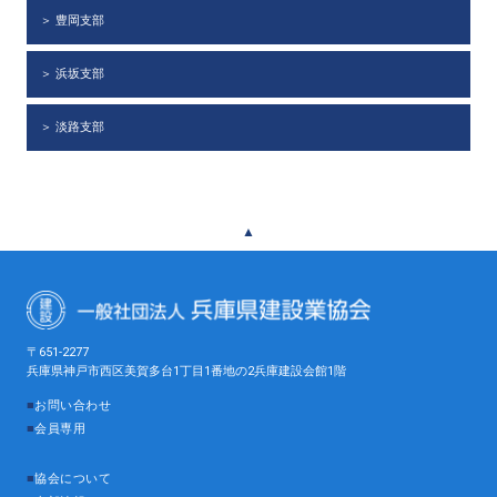
＞ 豊岡支部
＞ 浜坂支部
＞ 淡路支部
▲
〒651-2277
兵庫県神戸市西区美賀多台1丁目1番地の2兵庫建設会館1階
■
お問い合わせ
■
会員専用
■
協会について