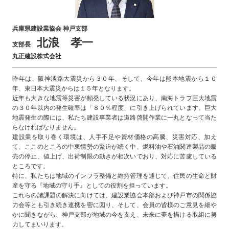
兵庫県建設業協会 神戸支部
北浪 孝一
支部長
丸正建設株式会社
昨年は、阪神淡路大震災から３０年、そして、今年は熊本地震から１０
年、東日本大震災からは１５年となります。
近年も大きな地震等災害が頻発している状況にあり、南海トラフ巨大地震
の３０年以内の発生確率は「８０％程度」に引き上げられています。巨大
地震発生の際には、私たち建設事業者は道路啓開作業に一丸となって当た
らなければなりません。
建設業を取り巻く環境は、人手不足や資材価格の高騰、災害対応、加え
て、ここのところの中東情勢の緊迫が続く中、燃料油や石油関連製品の販
売の停止、値上げ、出荷制限の動きが相次いでおり、対応に苦慮している
ところです。
特に、私たちは地域のインフラ整備と維持管理を通じて、住民の生命と財
産を守る『地域の守り手』としての役割を担っています。
これらの諸課題の解決に向けては、建設業協会本部および神戸市の関係協
力会等とも引き続き連携を密に図り、そして、会員の皆様のご意見を細や
かに聞きながら、神戸支部が地域の今を支え、未来に夢を描ける取組に努
力してまいります。