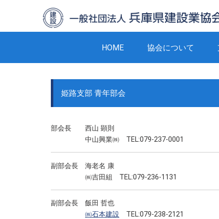
HOME
協会について
姫路支部 青年部会
部会長 西山 顕則
中山興業㈱ TEL:079-237-0001
副部会長 海老名 康
㈱吉田組 TEL:079-236-1131
副部会長 飯田 哲也
㈱石本建設
TEL:079-238-2121