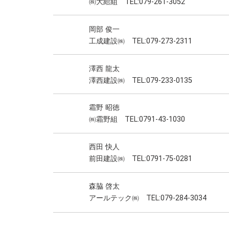
㈱大給組 TEL:079-261-3052
岡部 俊一
工成建設㈱ TEL:079-273-2311
澤西 龍太
澤西建設㈱ TEL:079-233-0135
霜野 昭徳
㈱霜野組 TEL:0791-43-1030
西田 快人
前田建設㈱ TEL:0791-75-0281
森脇 啓太
アールテック㈱ TEL:079-284-3034