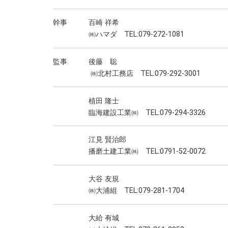
幹事 百崎 祥希
㈱ハマダ TEL:079-272-1081
監事 後藤 聡
㈱北村工務店 TEL:079-292-3001
植田 隆士
臨海建設工業㈱ TEL:079-294-3326
江見 賢治郎
播磨土建工業㈱ TEL:0791-52-0072
大谷 友規
㈱大浦組 TEL:079-281-1704
大給 有城