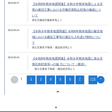
2026-08-07
【令和8年熊本地震関連】令和８年熊本地震による災
害の復旧工事における労働災害防止対策の徹底につ
いて
厚生労働省労働基準局より
2026-08-06
【令和８年熊本地震関連】令和8年熊本地震の被災地
域における建設工事等の適正な入札及び契約につい
て
国土交通省 不動産・建設経済局より
2026-08-06
【令和8年熊本地震関連】令和８年熊本地震に係る災
害応急対策等への協 力について（要請）
国土交通省 不動産・建設経済局より
<
>
1
2
3
4
5
6
7
...
115
▲