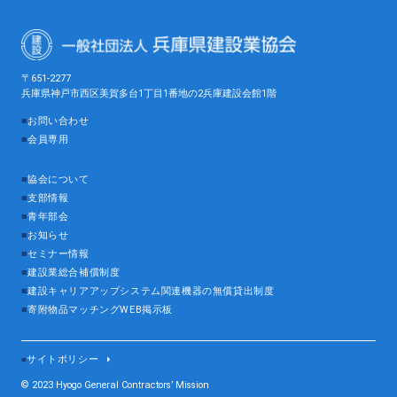
〒651-2277
兵庫県神戸市西区美賀多台1丁目1番地の2兵庫建設会館1階
■
お問い合わせ
■
会員専用
■
協会について
■
支部情報
■
青年部会
■
お知らせ
■
セミナー情報
■
建設業総合補償制度
■
建設キャリアアップシステム関連機器の無償貸出制度
■
寄附物品マッチングWEB掲示板
サイトポリシー
■
© 2023 Hyogo General Contractors’ Mission