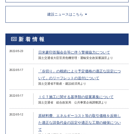
建設ニュースはこちら
新着情報
2022-05-23
日米豪印首脳会合等に伴う警備協力について
国土交通省大臣官房危機管理・運輸安全政策審議官より
2022-05-17
「歩切り」の根絶により予定価格の適正な設定につ
いて」のリーフレットの送付について
国土交通省不動産・建設経済局より
2022-05-17
ＩＣＴ施工に関する基準類の提案募集について
国土交通省 総合政策局 公共事業企画調整課より
2022-05-12
原材料費、エネルギーコスト等の取引価格を反映し
た適正な請負代金の設定や適正な工期の確保につい
て