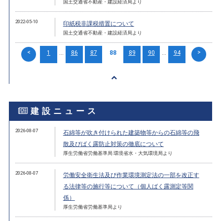
国土交通省不動産・建設経済局より
2022-05-10
印紙税非課税措置について
国土交通省不動産・建設経済局より
<
>
1
...
86
87
88
89
90
...
94
建設ニュース
2026-08-07
石綿等が吹き付けられた建築物等からの石綿等の飛
散及びばく露防止対策の徹底について
厚生労働省労働基準局 環境省水・大気環境局より
2026-08-07
労働安全衛生法及び作業環境測定法の一部を改正す
る法律等の施行等について（個人ばく露測定等関
係）
厚生労働省労働基準局より