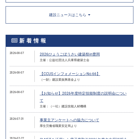
建設ニュースはこちら
新着情報
2026-08-07
2026ひょうごぼうさい建築祭in豊岡
主催：公益社団法人兵庫県建築士会
2026-08-07
【CCUSインフォメーションNo.66】
（一財）建設業振興基金より
2026-08-07
【お知らせ】2026年度特定技能制度の説明会につい
て
主催：（一社）建設技能人材機構
2026-07-31
事業主アンケートへの協力について
厚生労働省職業安定局より
2026-07-27