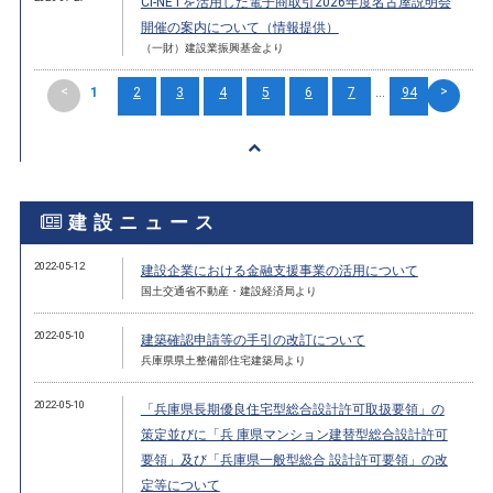
CI-NETを活用した電子商取引2026年度名古屋説明会
開催の案内について（情報提供）
（一財）建設業振興基金より
<
>
1
2
3
4
5
6
7
...
94
建設ニュース
2022-05-12
建設企業における金融支援事業の活用について
国土交通省不動産・建設経済局より
2022-05-10
建築確認申請等の手引の改訂について
兵庫県県土整備部住宅建築局より
2022-05-10
「兵庫県長期優良住宅型総合設計許可取扱要領」の
策定並びに「兵 庫県マンション建替型総合設計許可
要領」及び「兵庫県一般型総合 設計許可要領」の改
定等について