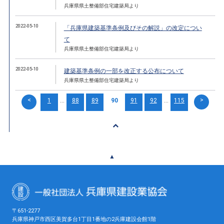
兵庫県県土整備部住宅建築局より
2022-05-10
「兵庫県建築基準条例及びその解説」の改定につい
て
兵庫県県土整備部住宅建築局より
2022-05-10
建築基準条例の一部を改正する公布について
兵庫県県土整備部住宅建築局より
<
>
1
...
88
89
90
91
92
...
115
▲
〒651-2277
兵庫県神戸市西区美賀多台1丁目1番地の2兵庫建設会館1階