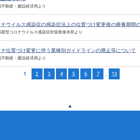
省不動産・建設経済局より
ロナウイルス感染症の感染症法上の位置づけ変更後の療養期間
省新型コロナウイルス感染症対策推進本部より
ロナ位置づけ変更に伴う業種別ガイドラインの廃止等について
省不動産・建設経済局より
1
2
3
4
5
6
7
...
13
▲