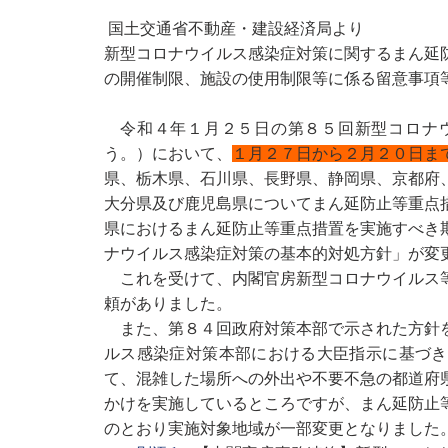
国土交通省不動産・建設経済局より
新型コロナウイルス感染症対策に関するまん延
の開催制限、施設の使用制限等に係る留意事項
令和４年１月２５日の第８５回新型コロナ
う。）において、
１月２７日から２月２０日ま
県、栃木県、石川県、長野県、静岡県、京都府
大分県及び鹿児島県についてまん延防止等重点
県におけるまん延防止等重点措置を実施すべき
ナウイルス感染症対策の基本的対処方針」が変
これを受けて、内閣官房新型コロナウイルス
頼がありました。
また、第８４回政府対策本部で示された方針
ルス感染症対策本部における大臣指示に基づき
て、混雑した場所への外出や不要不急の都道府
かけを実施しているところですが、まん延防止
のとおり実施対象地域が一部変更となりました