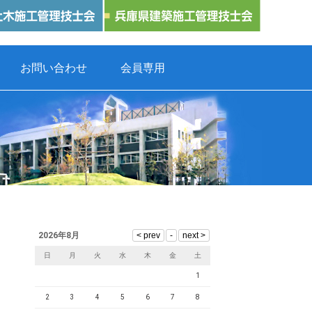
お問い合わせ
会員専用
2026年8月
日
月
火
水
木
金
土
1
2
3
4
5
6
7
8