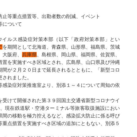
防止等重点措置等、出勤者数の削減、イベント
等について
ウイルス感染症対策本部（以下「政府対策本部」とい
で
を期間として北海道、青森県、山形県、福島県、茨城
、大阪府、
兵庫県
、島根県、岡山県、福岡県、佐賀県、
措置を実施すべき区域とされ、広島県、山口県及び沖縄
期間が２月２０日まで延長されるとともに、「新型コロ
更されました。
等感染症対策推進室より、別添１～４について周知の依
を受けて開催された第３９回国土交通省新型コロナウイ
、現在鉄道駅・空港ターミナル等旅客取扱施設におい
県間の移動を極力控えるなど、感染拡大防止に係る呼び
等重点措置を実施すべき区域の追加にともない、別添５
。