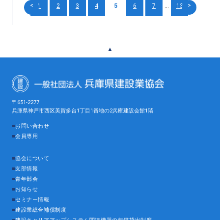
<
>
1
2
3
4
5
6
7
...
13
▲
〒651-2277
兵庫県神戸市西区美賀多台1丁目1番地の2兵庫建設会館1階
■
お問い合わせ
■
会員専用
■
協会について
■
支部情報
■
青年部会
■
お知らせ
■
セミナー情報
■
建設業総合補償制度