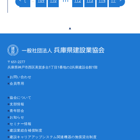
<
>
1
...
109
110
111
112
113
114
115
▲
〒651-2277
兵庫県神戸市西区美賀多台1丁目1番地の2兵庫建設会館1階
■
お問い合わせ
■
会員専用
■
協会について
■
支部情報
■
青年部会
■
お知らせ
■
セミナー情報
■
建設業総合補償制度
■
建設キャリアアップシステム関連機器の無償貸出制度