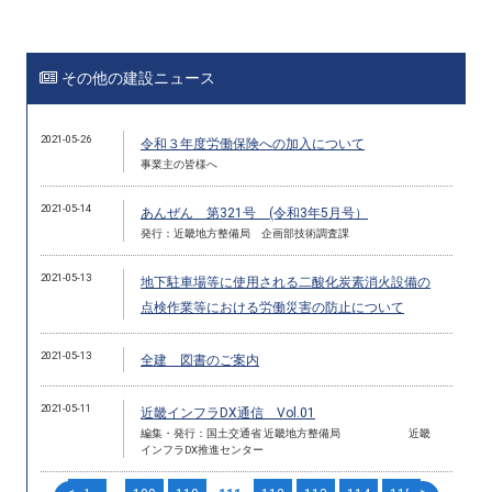
その他の建設ニュース
2021-05-26
令和３年度労働保険への加入について
事業主の皆様へ
2021-05-14
あんぜん 第321号 (令和3年5月号）
発行：近畿地方整備局 企画部技術調査課
2021-05-13
地下駐車場等に使用される二酸化炭素消火設備の
点検作業等における労働災害の防止について
2021-05-13
全建 図書のご案内
2021-05-11
近畿インフラDX通信 Vol.01
編集・発行：国土交通省 近畿地方整備局 近畿
インフラDX推進センター