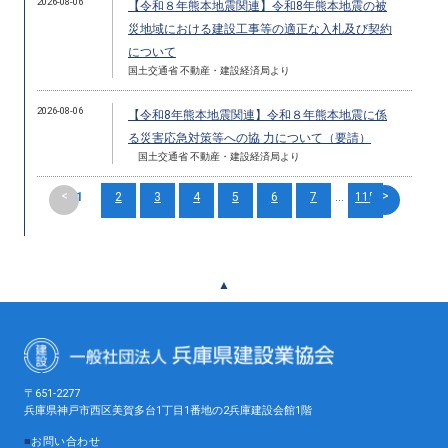
2026-08-06
【令和８年熊本地震関連】令和8年熊本地震の被
災地域における建設工事等の適正な入札及び契約
について
国土交通省 不動産・建設経済局より
2026-08-06
【令和8年熊本地震関連】令和８年熊本地震に係
る災害応急対策等への協 力について（要請）
国土交通省 不動産・建設経済局より
<
>
1
2
3
4
5
6
7
...
115
▲
〒651-2277
兵庫県神戸市西区美賀多台1丁目1番地の2兵庫建設会館1階
■
お問い合わせ