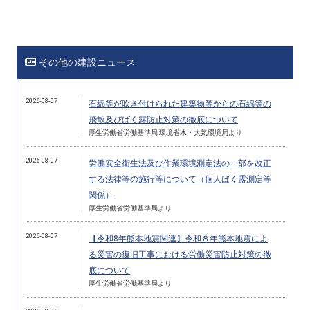
その他の建設ニュース
2026-08-07
石綿等が吹き付けられた建築物等からの石綿等の
飛散及びばく露防止対策の徹底について
厚生労働省労働基準局 環境省水・大気環境局より
2026-08-07
労働安全衛生法及び作業環境測定法の一部を改正
する法律等の施行等について（個人ばく露測定等
関係）
厚生労働省労働基準局より
2026-08-07
【令和8年熊本地震関連】令和８年熊本地震によ
る災害の復旧工事における労働災害防止対策の徹
底について
厚生労働省労働基準局より