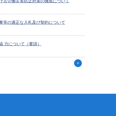
ける労働災害防止対策の徹底について
事等の適正な入札及び契約について
協 力について（要請）
>