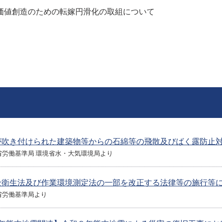
価値創造のための転嫁円滑化の取組について
が吹き付けられた建築物等からの石綿等の飛散及びばく露防止
省労働基準局 環境省水・大気環境局より
全衛生法及び作業環境測定法の一部を改正する法律等の施行等
省労働基準局より