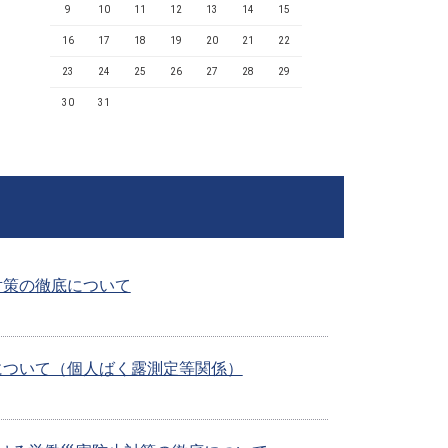
9
10
11
12
13
14
15
16
17
18
19
20
21
22
23
24
25
26
27
28
29
30
31
対策の徹底について
について（個人ばく露測定等関係）