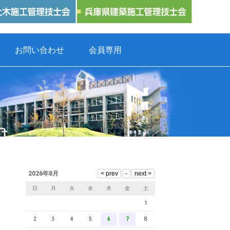
お問い合わせ
会員専用
2026年8月
日
月
火
水
木
金
土
1
2
3
4
5
6
7
8