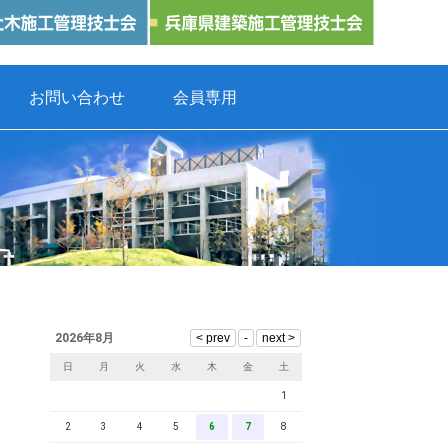
お問い合わせ
会員専用
2026年8月
日
月
火
水
木
金
土
1
2
3
4
5
6
7
8