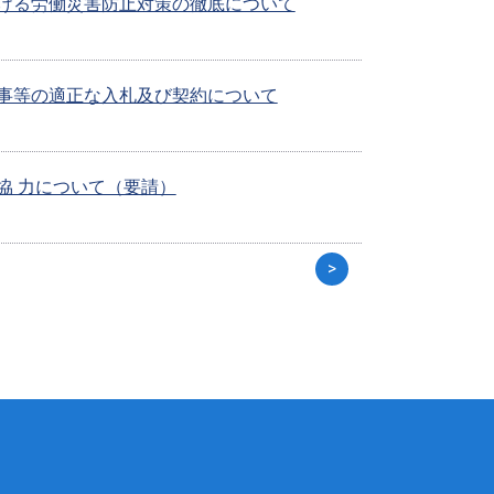
ける労働災害防止対策の徹底について
事等の適正な入札及び契約について
協 力について（要請）
>