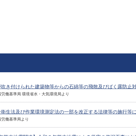
が吹き付けられた建築物等からの石綿等の飛散及びばく露防止
省労働基準局 環境省水・大気環境局より
全衛生法及び作業環境測定法の一部を改正する法律等の施行等
省労働基準局より