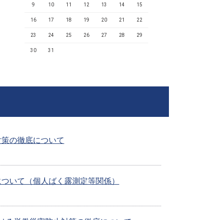
9
10
11
12
13
14
15
16
17
18
19
20
21
22
23
24
25
26
27
28
29
30
31
対策の徹底について
について（個人ばく露測定等関係）