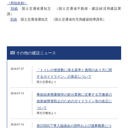
（周知依頼）
別紙
国土交通省通知文 （国土交通省不動産・建設経済局建設業
課）
別添
国土交通省通知文 （国土交通省住宅局建築指導課長）
その他の建設ニュース
2026-07-27
「トイレの便器数に係る基準と適用のあり方に関
するガイドライン」の策定について
国土交通省より
2026-07-15
事故由来廃棄物等の処分業務に従事する労働者の
放射線障害防止のためのガイドライン等の改正に
ついて
厚生労働省より
2026-07-14
第23回ICT導入協議会の資料および議事概要につ