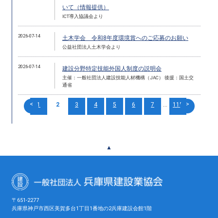
いて（情報提供）
ICT導入協議会より
2026-07-14
土木学会 令和8年度環境賞へのご応募のお願い
公益社団法人土木学会より
2026-07-14
建設分野特定技能外国人制度の説明会
主催：一般社団法人建設技能人材機構（JAC） 後援：国土交
通省
<
>
1
2
3
4
5
6
7
...
115
▲
〒651-2277
兵庫県神戸市西区美賀多台1丁目1番地の2兵庫建設会館1階