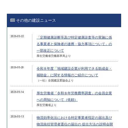
その他の建設ニュース
2026-05-22
「定期健康診断等及び特定健康診査等の実施に係
る事業者と保険者の連携・協力事項について」の
一部改正について
厚生労働省労働基準局より
2026-05-20
令和８年度「地域建設企業が利用できる助成金・
補助金」に関する情報のご紹介について
（一社）全国建設業協会より
2026-05-14
厚生労働省「令和８年労務費率調査」の会員企業
への周知について（依頼）
厚生労働省より
2026-05-13
物流効率化法における特定事業者指定の届出及び
物流統括管理者選任の届出の 提出方法の説明会開