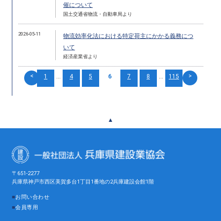
催について
国土交通省物流・自動車局より
2026-05-11
物流効率化法における特定荷主にかかる義務につ
いて
経済産業省より
<
>
1
...
4
5
6
7
8
...
115
▲
〒651-2277
兵庫県神戸市西区美賀多台1丁目1番地の2兵庫建設会館1階
■
お問い合わせ
■
会員専用