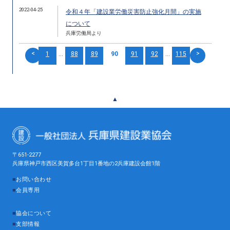
2022-04-25
令和４年「建設業労働災害防止強化月間」の実施
について
兵庫労働局より
<
>
1
...
88
89
90
91
92
...
115
▲
〒651-2277
兵庫県神戸市西区美賀多台1丁目1番地の2兵庫建設会館1階
■
お問い合わせ
■
会員専用
■
協会について
■
支部情報