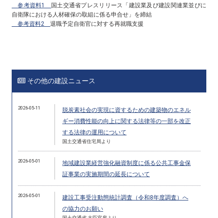
参考資料1
国土交通省プレスリリース「建設業及び建設関連業並びに
自衛隊における人材確保の取組に係る申合せ」を締結
参考資料2
退職予定自衛官に対する再就職支援
その他の建設ニュース
2026-05-11
脱炭素社会の実現に資するための建築物のエネル
ギー消費性能の向上に関する法律等の一部を改正
する法律の運用について
国土交通省住宅局より
2026-05-01
地域建設業経営強化融資制度に係る公共工事金保
証事業の実施期間の延長について
2026-05-01
建設工事受注動態統計調査（令和8年度調査）へ
の協力のお願い
国土交通省 大臣官房より