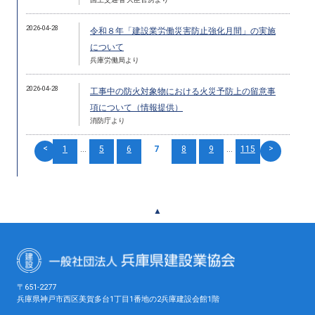
2026-04-28
令和８年「建設業労働災害防止強化月間」の実施
について
兵庫労働局より
2026-04-28
工事中の防火対象物における火災予防上の留意事
項について（情報提供）
消防庁より
<
>
1
...
5
6
7
8
9
...
115
▲
〒651-2277
兵庫県神戸市西区美賀多台1丁目1番地の2兵庫建設会館1階