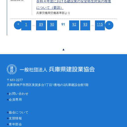
令和４年度における建設業の安全衛生対策の推進
について（要請）
兵庫労働局労働基準部より
<
>
1
...
89
90
91
92
93
...
115
▲
〒651-2277
兵庫県神戸市西区美賀多台1丁目1番地の2兵庫建設会館1階
■
お問い合わせ
■
会員専用
■
協会について
■
支部情報
■
青年部会