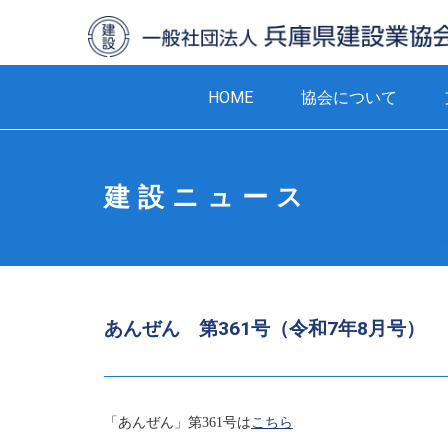
HOME
協会について
建設ニュース
あんぜん 第361号（令和7年8月号）
「あんぜん」第
361
号は
こちら