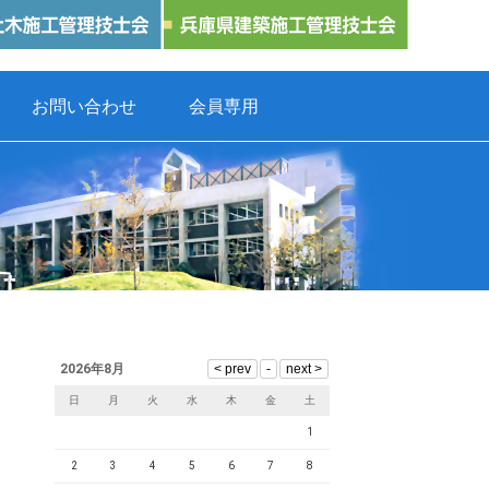
お問い合わせ
会員専用
2026年8月
日
月
火
水
木
金
土
1
2
3
4
5
6
7
8