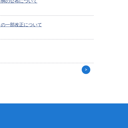
条例の公布について
」の一部改正について
>