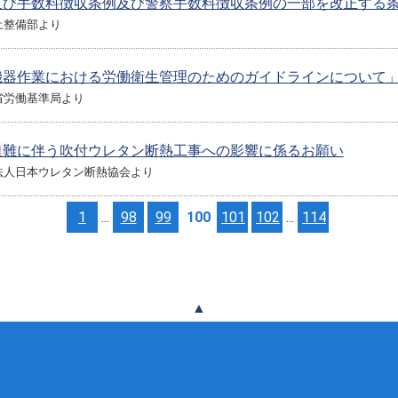
及び手数料徴収条例及び警察手数料徴収条例の一部を改正する
土整備部より
機器作業における労働衛生管理のためのガイドラインについて
省労働基準局より
達難に伴う吹付ウレタン断熱工事への影響に係るお願い
法人日本ウレタン断熱協会より
1
...
98
99
100
101
102
...
114
▲