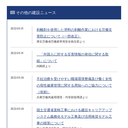
その他の建設ニュース
2022-05-31
剥離剤を使用した塗料の剥離作業における労働災
害防止について（一部改正）
厚生労働省労働基準局安全衛生部より
2022-05-31
「外国人に対する災害情報の発信に関する取
組」について
内閣府より
2022-05-26
不妊治療を受けやすい職場環境整備及び働く女性
の母性健康管理に関する周知へのご協力について
（依頼）
兵庫労働局雇用環境・均等部指導課より
2022-05-26
国土交通省直轄工事における建設キャリアアップ
システム義務化モデル工事及び活用推奨モデル工
事の積算について