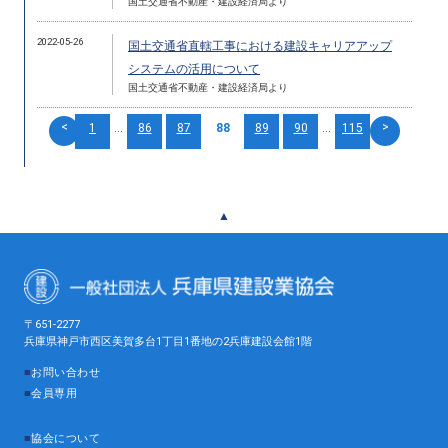
国土交通省不動産・建設経済局より
2022-05-26
国土交通省直轄工事における建設キャリアアップ
システムの活用について
国土交通省不動産・建設経済局より
<
>
1
...
86
87
88
89
90
...
115
▲
〒651-2277
兵庫県神戸市西区美賀多台1丁目1番地の2兵庫建設会館1階
■
お問い合わせ
■
会員専用
■
協会について