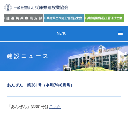
MENU
建設ニュース
あんぜん 第361号（令和7年8月号）
「あんぜん」第
361
号は
こちら