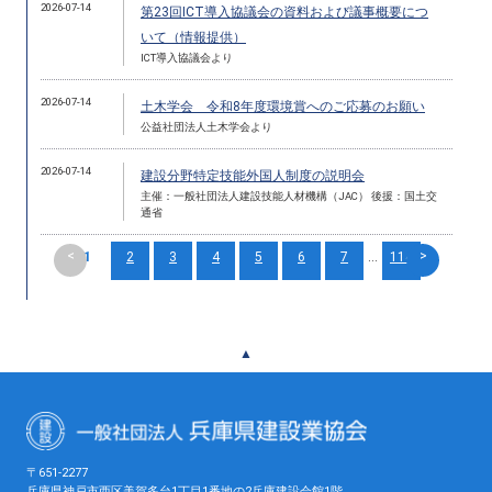
2026-07-14
第23回ICT導入協議会の資料および議事概要につ
いて（情報提供）
ICT導入協議会より
2026-07-14
土木学会 令和8年度環境賞へのご応募のお願い
公益社団法人土木学会より
2026-07-14
建設分野特定技能外国人制度の説明会
主催：一般社団法人建設技能人材機構（JAC） 後援：国土交
通省
<
>
1
2
3
4
5
6
7
...
114
▲
〒651-2277
兵庫県神戸市西区美賀多台1丁目1番地の2兵庫建設会館1階