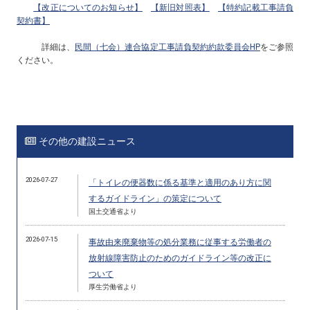
【改正についてのお知らせ】
【新旧対照表】
【特約記載工事請負
契約書】
詳細は、
民間（七会）連合協定工事請負契約約款委員会HP
をご参照
ください。
その他の建設ニュース
2026-07-27
「トイレの便器数に係る基準と適用のあり方に関
するガイドライン」の策定について
国土交通省より
2026-07-15
事故由来廃棄物等の処分業務に従事する労働者の
放射線障害防止のためのガイドライン等の改正に
ついて
厚生労働省より