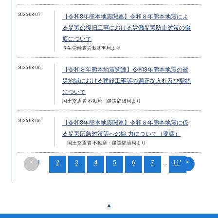
2026-08-07
【令和8年熊本地震関連】令和８年熊本地震によ
る災害の復旧工事における労働災害防止対策の徹
底について
厚生労働省労働基準局より
2026-08-06
【令和８年熊本地震関連】令和8年熊本地震の被
災地域における建設工事等の適正な入札及び契約
について
国土交通省 不動産・建設経済局より
2026-08-06
【令和8年熊本地震関連】令和８年熊本地震に係
る災害応急対策等への協 力について（要請）
国土交通省 不動産・建設経済局より
<
>
1
2
3
4
5
6
7
...
115
▲