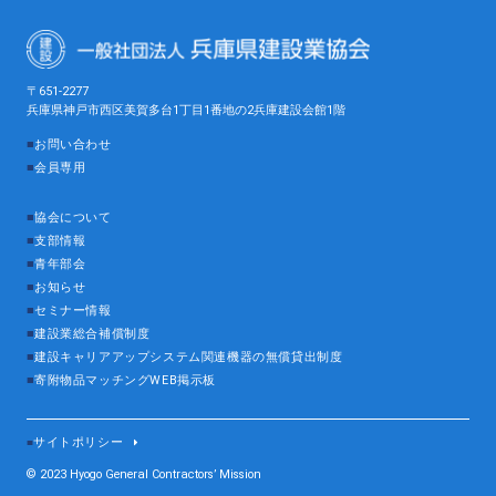
〒651-2277
兵庫県神戸市西区美賀多台1丁目1番地の2兵庫建設会館1階
■
お問い合わせ
■
会員専用
■
協会について
■
支部情報
■
青年部会
■
お知らせ
■
セミナー情報
■
建設業総合補償制度
■
建設キャリアアップシステム関連機器の無償貸出制度
■
寄附物品マッチングWEB掲示板
サイトポリシー
■
© 2023 Hyogo General Contractors’ Mission