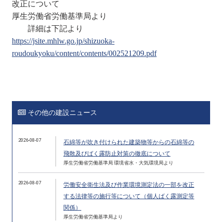
改正について
厚生労働省労働基準局より
詳細は下記より
https://jsite.mhlw.go.jp/shizuoka-
roudoukyoku/content/contents/002521209.pdf
その他の建設ニュース
2026-08-07
石綿等が吹き付けられた建築物等からの石綿等の
飛散及びばく露防止対策の徹底について
厚生労働省労働基準局 環境省水・大気環境局より
2026-08-07
労働安全衛生法及び作業環境測定法の一部を改正
する法律等の施行等について（個人ばく露測定等
関係）
厚生労働省労働基準局より