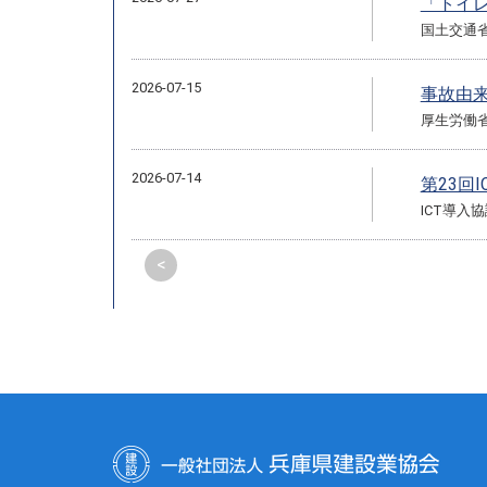
「トイ
国土交通
2026-07-15
事故由
厚生労働
2026-07-14
第23回
ICT導入
<