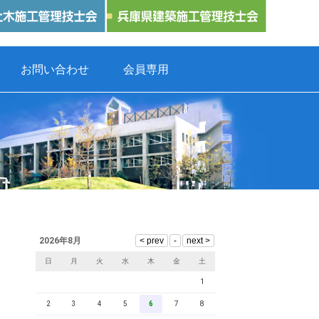
お問い合わせ
会員専用
2026年8月
日
月
火
水
木
金
土
1
2
3
4
5
6
7
8