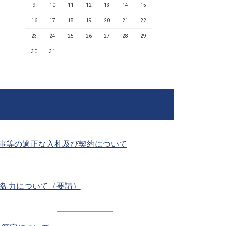
9
10
11
12
13
14
15
16
17
18
19
20
21
22
23
24
25
26
27
28
29
30
31
事等の適正な入札及び契約について
協 力について（要請）