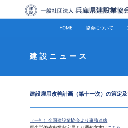
HOME
協会について
建設ニュース
建設雇用改善計画（第十一次）の策定及
（一社）全国建設業協会より事務連絡
厚生労働省職業安定局より通知文書は
こちら