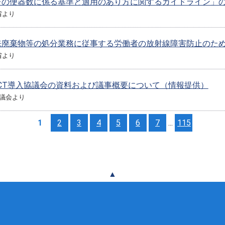
レの便器数に係る基準と適用のあり方に関するガイドライン」
省より
来廃棄物等の処分業務に従事する労働者の放射線障害防止のた
省より
ICT導入協議会の資料および議事概要について（情報提供）
協議会より
1
2
3
4
5
6
7
...
115
▲