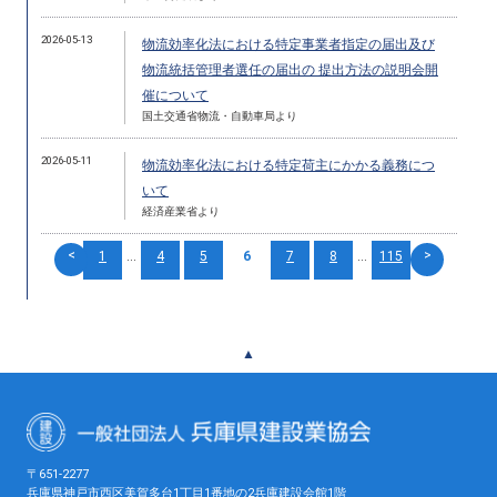
2026-05-13
物流効率化法における特定事業者指定の届出及び
物流統括管理者選任の届出の 提出方法の説明会開
催について
国土交通省物流・自動車局より
2026-05-11
物流効率化法における特定荷主にかかる義務につ
いて
経済産業省より
<
>
1
...
4
5
6
7
8
...
115
▲
〒651-2277
兵庫県神戸市西区美賀多台1丁目1番地の2兵庫建設会館1階