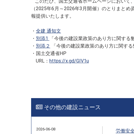
このたび、国土交通省ホームページにおいて、
（
2025
年
6
月～
2026
年
3
月開催）のとりまとめ
報提供いたします。
・
全建 通知文
・
別添
1
「今後の建設業政策のあり方に関する
・
別添２
「今後の建設業政策のあり方に関する
・国土交通省
HP
URL
：
https://x.gd/GIV1u
その他の建設ニュース
2026-06-08
労働安