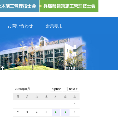
お問い合わせ
会員専用
2026年8月
日
月
火
水
木
金
土
1
2
3
4
5
6
7
8