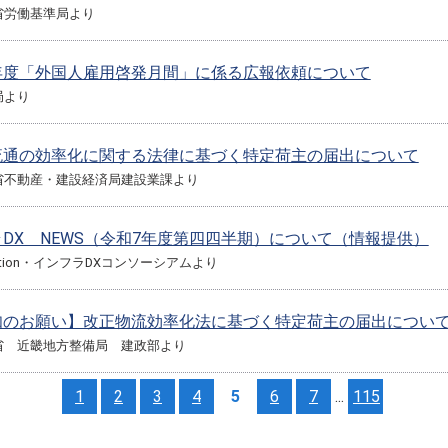
省労働基準局より
年度「外国人雇用啓発月間」に係る広報依頼について
局より
流通の効率化に関する法律に基づく特定荷主の届出について
省不動産・建設経済局建設業課より
DX NEWS（令和7年度第四四半期）について（情報提供）
truction・インフラDXコンソーシアムより
知のお願い】改正物流効率化法に基づく特定荷主の届出につい
省 近畿地方整備局 建政部より
1
2
3
4
5
6
7
...
115