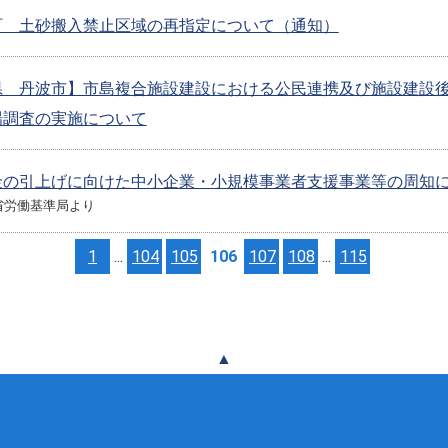
町 土砂搬入禁止区域の再指定について（通知）
県 丹波市】市島複合施設建設における公民連携及び施設建設
場調査の実施について
金の引上げに向けた中小企業・小規模事業者支援事業等の周知
省労働基準局より
1
...
104
105
106
107
108
...
115
▲