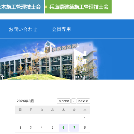
お問い合わせ
会員専用
2026年8月
日
月
火
水
木
金
土
1
2
3
4
5
6
7
8