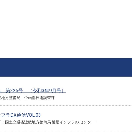
 第325号 （令和3年9月号）
畿地方整備局 企画部技術調査課
フラDX通信VOL.03
行：国土交通省近畿地方整備局 近畿インフラDXセンター