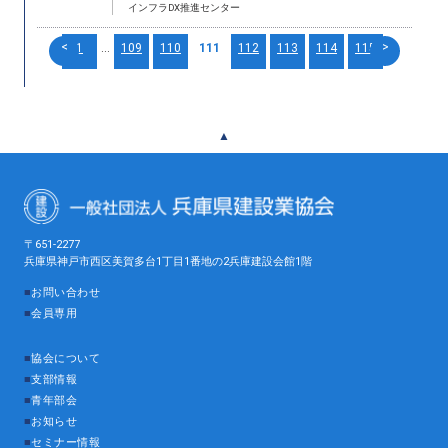
インフラDX推進センター
<
>
1
...
109
110
111
112
113
114
115
▲
〒651-2277
兵庫県神戸市西区美賀多台1丁目1番地の2兵庫建設会館1階
■
お問い合わせ
■
会員専用
■
協会について
■
支部情報
■
青年部会
■
お知らせ
■
セミナー情報