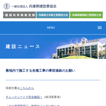
MENU
建設ニュース
敷地内で施工する各種工事の事前連絡のお願い
依頼文書は
こちらから
チェックシートで安全確認！
（経済産業省）
「ガス管調査窓口」検索サイトのお知らせ