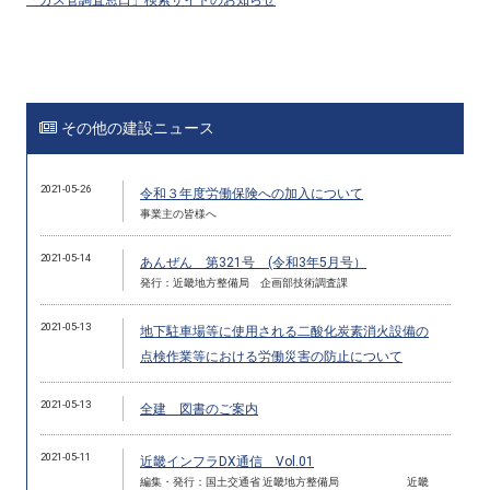
その他の建設ニュース
2021-05-26
令和３年度労働保険への加入について
事業主の皆様へ
2021-05-14
あんぜん 第321号 (令和3年5月号）
発行：近畿地方整備局 企画部技術調査課
2021-05-13
地下駐車場等に使用される二酸化炭素消火設備の
点検作業等における労働災害の防止について
2021-05-13
全建 図書のご案内
2021-05-11
近畿インフラDX通信 Vol.01
編集・発行：国土交通省 近畿地方整備局 近畿