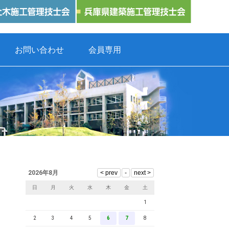
お問い合わせ
会員専用
2026年8月
日
月
火
水
木
金
土
1
2
3
4
5
6
7
8