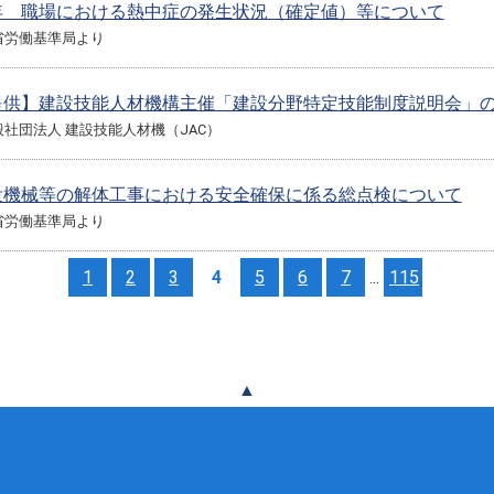
年 職場における熱中症の発生状況（確定値）等について
省労働基準局より
提供】建設技能人材機構主催「建設分野特定技能制度説明会」
社団法人 建設技能人材機（JAC）
役機械等の解体工事における安全確保に係る総点検について
省労働基準局より
1
2
3
4
5
6
7
...
115
▲