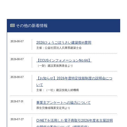
その他の新着情報
2026-08-07
2026ひょうごぼうさい建築祭in豊岡
主催：公益社団法人兵庫県建築士会
2026-08-07
【CCUSインフォメーションNo.66】
（一財）建設業振興基金より
2026-08-07
【お知らせ】2026年度特定技能制度の説明会につ
いて
主催：（一社）建設技能人材機構
2026-07-31
事業主アンケートへの協力について
厚生労働省職業安定局より
2026-07-27
CI-NETを活用した電子商取引2026年度名古屋説明
会開催の案内について（情報提供）