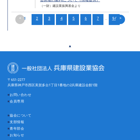
（一財）建設業振興基金より
<
>
1
2
3
4
5
6
7
...
94
▲
〒651-2277
兵庫県神戸市西区美賀多台1丁目1番地の2兵庫建設会館1階
■
お問い合わせ
■
会員専用
■
協会について
■
支部情報
■
青年部会
■
お知らせ