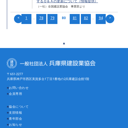
するＱ＆Ａの更新について（情報提供）
（一社）全国建設業協会 事業部より
<
>
1
...
78
79
80
81
82
...
94
▲
〒651-2277
兵庫県神戸市西区美賀多台1丁目1番地の2兵庫建設会館1階
■
お問い合わせ
■
会員専用
■
協会について
■
支部情報
■
青年部会
■
お知らせ