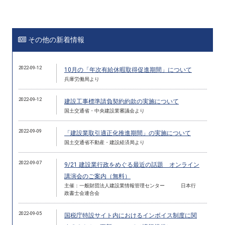
その他の新着情報
2022-09-12
10月の「年次有給休暇取得促進期間」について
兵庫労働局より
2022-09-12
建設工事標準請負契約約款の実施について
国土交通省・中央建設業審議会より
2022-09-09
「建設業取引適正化推進期間」の実施について
国土交通省不動産・建設経済局より
2022-09-07
9/21 建設業行政をめぐる最近の話題 オンライン
講演会のご案内（無料）
主催：一般財団法人建設業情報管理センター 日本行
政書士会連合会
2022-09-05
国税庁特設サイト内におけるインボイス制度に関