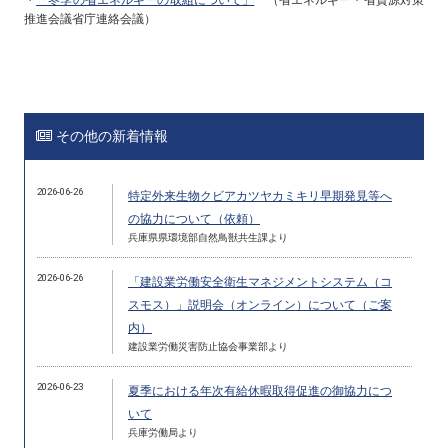
推進会議省庁連絡会議）
その他の新着情報
2026-06-26
特定外来生物クビアカツヤカミキリ早期発見等へ
の協力について（依頼）
兵庫県県環境部自然鳥獣共生課より
2026-06-26
「建設業労働安全衛生マネジメントシステム（コ
スモス）」説明会（オンライン）について（ご案
内）
建設業労働災害防止協会事業部より
2026-06-23
夏季における年次有給休暇取得促進の御協力につ
いて
兵庫労働局より