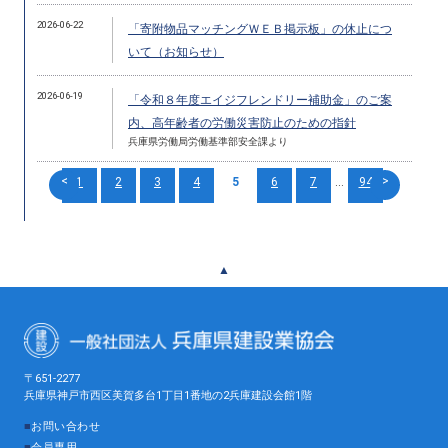
2026-06-22
「寄附物品マッチングＷＥＢ掲示板」の休止につ
いて（お知らせ）
2026-06-19
「令和８年度エイジフレンドリー補助金」のご案
内、高年齢者の労働災害防止のための指針
兵庫県労働局労働基準部安全課より
<
>
1
2
3
4
5
6
7
...
94
▲
〒651-2277
兵庫県神戸市西区美賀多台1丁目1番地の2兵庫建設会館1階
■
お問い合わせ
■
会員専用