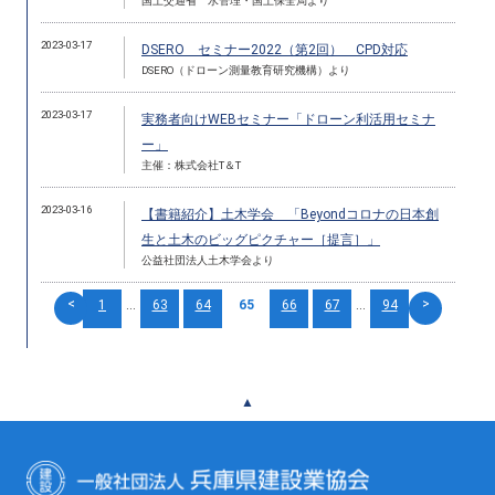
国土交通省 水管理・国土保全局より
2023-03-17
DSERO セミナー2022（第2回） CPD対応
DSERO（ドローン測量教育研究機構）より
2023-03-17
実務者向けWEBセミナー「ドローン利活用セミナ
ー」
主催：株式会社T＆T
2023-03-16
【書籍紹介】土木学会 「Beyondコロナの日本創
生と土木のビッグピクチャー［提言］」
公益社団法人土木学会より
<
>
1
...
63
64
65
66
67
...
94
▲