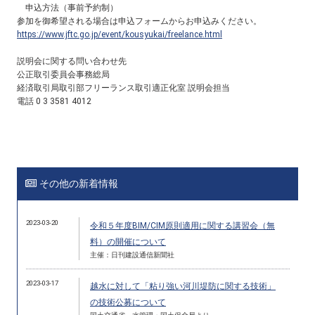
申込方法（事前予約制）
参加を御希望される場合は申込フォームからお申込みください。
https://www.jftc.go.jp/event/kousyukai/freelance.html
説明会に関する問い合わせ先
公正取引委員会事務総局
経済取引局取引部フリーランス取引適正化室 説明会担当
電話 0 3 3581 4012
その他の新着情報
2023-03-20
令和５年度BIM/CIM原則適用に関する講習会（無
料）の開催について
主催：日刊建設通信新聞社
2023-03-17
越水に対して「粘り強い河川堤防に関する技術」
の技術公募について