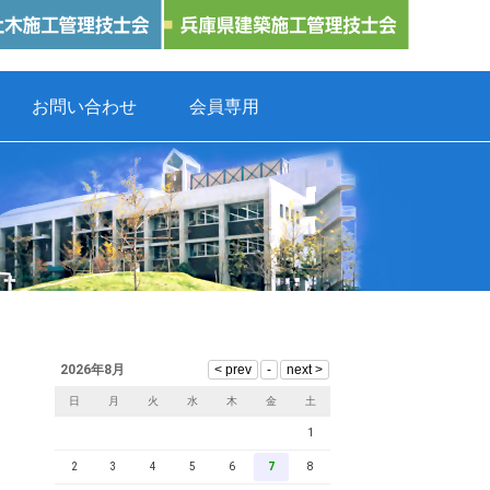
お問い合わせ
会員専用
2026年8月
日
月
火
水
木
金
土
1
2
3
4
5
6
7
8