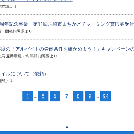
察本部より
0周年記念事業 第11回尼崎市まちかどチャーミング賞応募受
所 開発指導課より
年度の「アルバイトの労働条件を確かめよう！」キャンペーン
局 雇用環境・均等部 指導課より
タイルについて（依頼）
境部より
1
...
5
6
7
8
9
...
94
▲