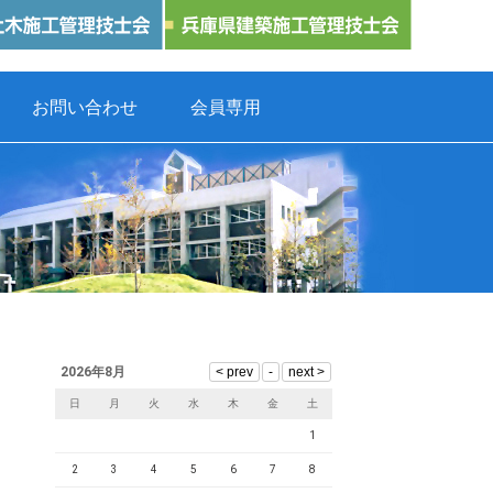
お問い合わせ
会員専用
2026年8月
日
月
火
水
木
金
土
1
2
3
4
5
6
7
8