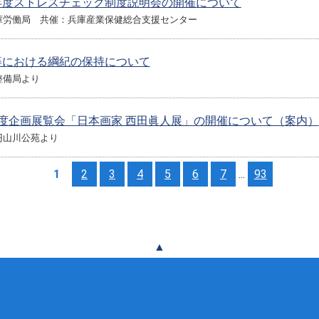
年度ストレスチェック制度説明会の開催について
庫労働局 共催：兵庫産業保健総合支援センター
等における綱紀の保持について
整備局より
年度企画展覧会「日本画家 西田眞人展」の開催について（案内）
円山川公苑より
1
2
3
4
5
6
7
...
93
▲