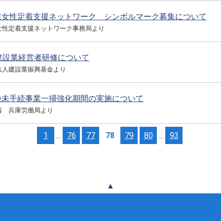
業女性定着支援ネットワーク シンボルマーク募集について
女性定着支援ネットワーク事務局より
建設業経営者研修について
法人建設業振興基金より
険未手続事業一掃強化期間の実施について
省 兵庫労働局より
1
...
76
77
78
79
80
...
93
▲