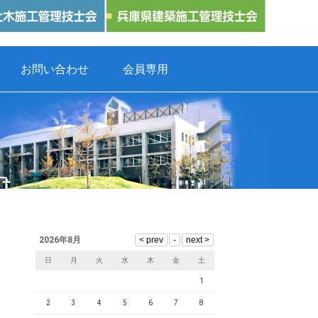
お問い合わせ
会員専用
2026年8月
日
月
火
水
木
金
土
1
2
3
4
5
6
7
8