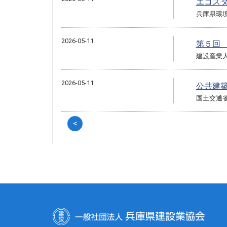
エコス
兵庫県環
2026-05-11
第５回
建設産業
2026-05-11
公共建
国土交通
<