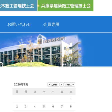
お問い合わせ
会員専用
2026年8月
日
月
火
水
木
金
土
1
2
3
4
5
6
7
8