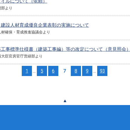
タイルについて（依頼）
境部より
 建設人材育成優良企業表彰の実施について
人材確保・育成推進協議会より
築工事標準仕様書（建築工事編）等の改定について（意見照会
省大臣官房官庁営繕部より
1
...
5
6
7
8
9
...
93
▲