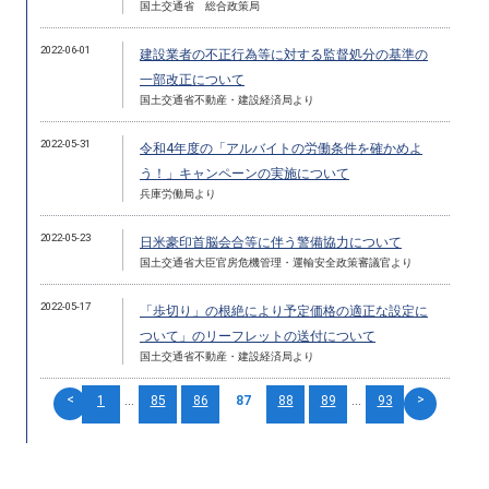
国土交通省 総合政策局
2022-06-01
建設業者の不正行為等に対する監督処分の基準の
一部改正について
国土交通省不動産・建設経済局より
2022-05-31
令和4年度の「アルバイトの労働条件を確かめよ
う！」キャンペーンの実施について
兵庫労働局より
2022-05-23
日米豪印首脳会合等に伴う警備協力について
国土交通省大臣官房危機管理・運輸安全政策審議官より
2022-05-17
「歩切り」の根絶により予定価格の適正な設定に
ついて」のリーフレットの送付について
国土交通省不動産・建設経済局より
<
>
1
...
85
86
87
88
89
...
93