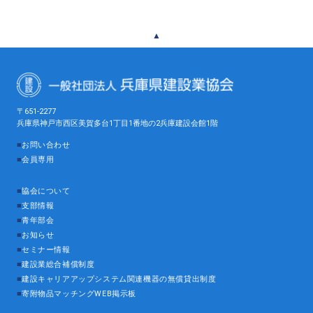
▲
〒651-2277
兵庫県神戸市西区美賀多台1丁目1番地の2兵庫建設会館1階
■
お問い合わせ
■
会員専用
■
協会について
■
支部情報
■
青年部会
■
お知らせ
■
セミナー情報
■
建設業総合補償制度
■
建設キャリアアップシステム関連機器の無償貸出制度
■
寄附物品マッチングWEB掲示板