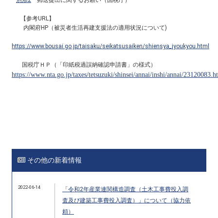
【参考URL】
内閣府HP（被災者生活再建支援法の適用状況について)
https://www.bousai.go.jp/taisaku/seikatsusaiken/shiensya_jyoukyou.html
国税庁ＨＰ（「印紙税過誤納確認申請書」の様式）
https://www.nta.go.jp/taxes/tetsuzuki/shinsei/annai/inshi/annai/23120083.h
その他の新着情報
2022-06-14
「令和2年産業連関構造調査（土木工事費投入調
査及び建築工事費投入調査）」について（協力依
頼）