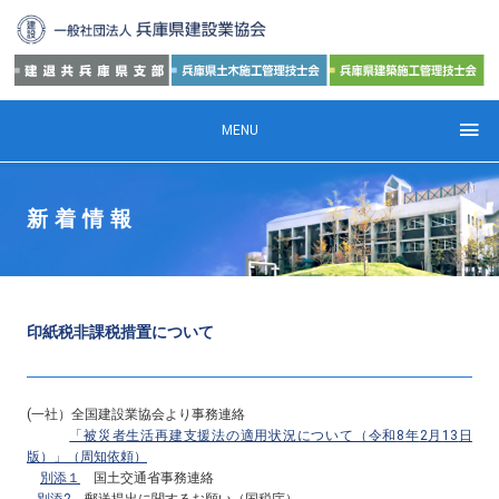
MENU
新着情報
印紙税非課税措置について
(一社）全国建設業協会より事務連絡
「被災者生活再建支援法の適用状況について（令和
8
年
2
月
13
日
版）」（周知依頼）
別添１
国土交通省事務連絡
別添
2
郵送提出に関するお願い（国税庁）