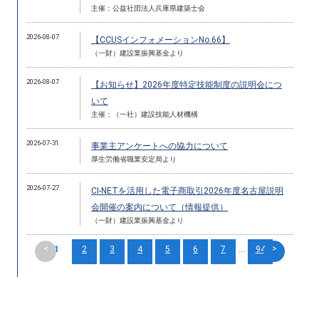
主催：公益社団法人兵庫県建築士会
2026-08-07
【CCUSインフォメーションNo.66】
（一財）建設業振興基金より
2026-08-07
【お知らせ】2026年度特定技能制度の説明会につ
いて
主催：（一社）建設技能人材機構
2026-07-31
事業主アンケートへの協力について
厚生労働省職業安定局より
2026-07-27
CI-NETを活用した電子商取引2026年度名古屋説明
会開催の案内について（情報提供）
（一財）建設業振興基金より
<
>
1
2
3
4
5
6
7
...
94