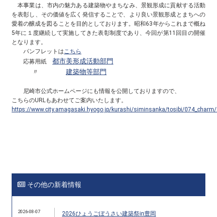
本事業は、市内の魅力ある建築物やまちなみ、景観形成に貢献する活動
を表彰し、その価値を広く発信することで、より良い景観形成とまちへの
愛着の醸成を図ることを目的としております。昭和63年からこれまで概ね
5年に１度継続して実施してきた表彰制度であり、今回が第11回目の開催
となります。
パンフレットは
こちら
都市美形成活動部門
応募用紙
〃
建築物等部門
尼崎市公式ホームページにも情報を公開しておりますので、
こちらの
URL
もあわせてご案内いたします。
https://www.city.amagasaki.hyogo.jp/kurashi/siminsanka/tosibi/074_charm
その他の新着情報
2026-08-07
2026ひょうごぼうさい建築祭in豊岡