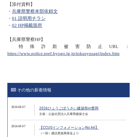
【添付資料】
・
兵庫県警察本部依頼文
・
01
説明用チラシ
・
02 HP
掲載箇所
【兵庫県警察
HP
】
特殊詐欺被害防止
URL
：
https://www.police.pref.hyogo.lg.jp/tokusyusagi/index.htm
その他の新着情報
2026-08-07
2026ひょうごぼうさい建築祭in豊岡
主催：公益社団法人兵庫県建築士会
2026-08-07
【CCUSインフォメーションNo.66】
（一財）建設業振興基金より