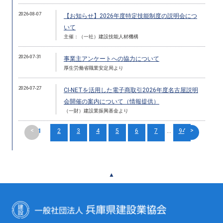
2026-08-07
【お知らせ】2026年度特定技能制度の説明会につ
いて
主催：（一社）建設技能人材機構
2026-07-31
事業主アンケートへの協力について
厚生労働省職業安定局より
2026-07-27
CI-NETを活用した電子商取引2026年度名古屋説明
会開催の案内について（情報提供）
（一財）建設業振興基金より
<
>
1
2
3
4
5
6
7
...
94
▲