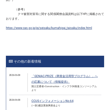
（参考）
クマ被害対策等に関する関係閣僚会議資料は以下HPに掲載されて
おります。
https://www.cas.go.jp/jp/seisaku/kumahigai_taisaku/index.html
その他の新着情報
2026-06-08
「GENIAC-PRIZE（懸賞金活用型プログラム）」へ
の応募について（情報提供）
国土交通省i-Construction・インフラDX推進コンソーシアム
より
2026-06-08
CCUSインフォメーションNo.64
(一財)建設業振興基金より