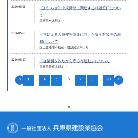
2026-05-28
【お知らせ】中東情勢に関連する相談窓口につい
て
兵庫県土木部より
2026-05-28
クマによる人身被害防止に向けた安全対策等の周
知について
国土交通省不動産・建設経済局より
2026-05-27
「従業員を詐欺から守ろう運動」について
兵庫県警察本部より
<
>
1
...
4
5
6
7
8
...
93
▲