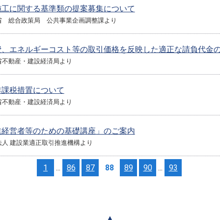
施工に関する基準類の提案募集について
省 総合政策局 公共事業企画調整課より
費、エネルギーコスト等の取引価格を反映した適正な請負代金
省不動産・建設経済局より
非課税措置について
省不動産・建設経済局より
業経営者等のための基礎講座」のご案内
法人 建設業適正取引推進機構より
1
...
86
87
88
89
90
...
93
▲