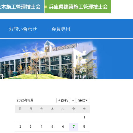
お問い合わせ
会員専用
2026年8月
日
月
火
水
木
金
土
1
2
3
4
5
6
7
8