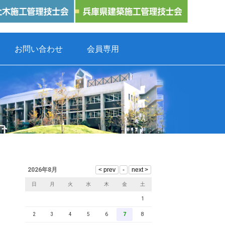
お問い合わせ
会員専用
2026年8月
日
月
火
水
木
金
土
1
2
3
4
5
6
7
8