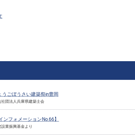
文
ひょうごぼうさい建築祭in豊岡
益社団法人兵庫県建築士会
SインフォメーションNo.66】
建設業振興基金より