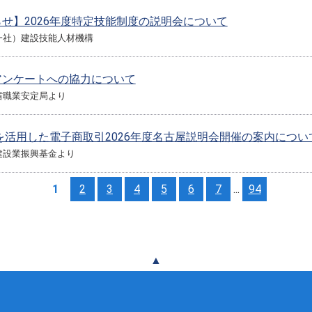
せ】2026年度特定技能制度の説明会について
一社）建設技能人材機構
アンケートへの協力について
省職業安定局より
ETを活用した電子商取引2026年度名古屋説明会開催の案内につ
建設業振興基金より
1
2
3
4
5
6
7
...
94
▲