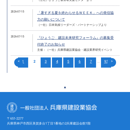
2026-07-15
「暑すぎる夏を終わらせるＷＥＥＫ」への発信協
力の願いについて
（一社）日本気候リーダーズ・パートナーシップより
2026-07-15
『ひょうご 建設未来研究フォーラム』の募集受
付終了のお知らせ
主催：（一社）兵庫県建設業協会・建設業界研究イベント
<
>
1
2
3
4
5
6
7
...
93
▲
〒651-2277
兵庫県神戸市西区美賀多台1丁目1番地の2兵庫建設会館1階