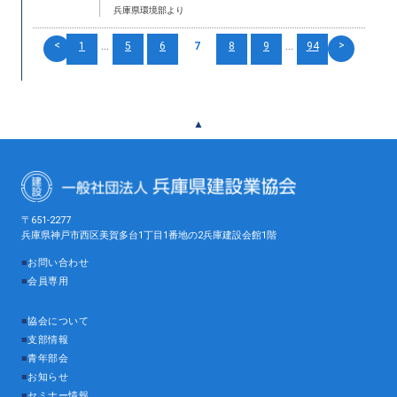
兵庫県環境部より
<
>
1
...
5
6
7
8
9
...
94
▲
〒651-2277
兵庫県神戸市西区美賀多台1丁目1番地の2兵庫建設会館1階
■
お問い合わせ
■
会員専用
■
協会について
■
支部情報
■
青年部会
■
お知らせ
■
セミナー情報