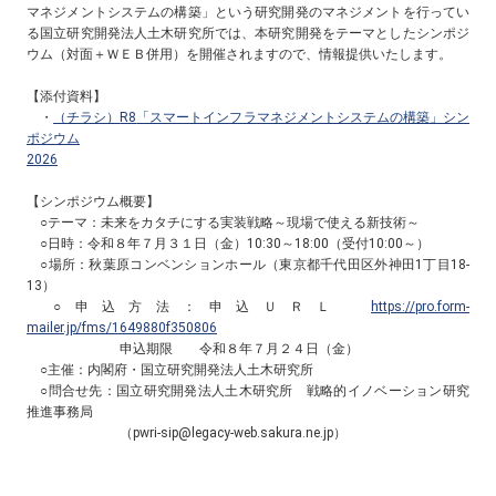
マネジメントシステムの構築」という研究開発のマネジメントを行ってい
る国立研究開発法人土木研究所では、本研究開発をテーマとしたシンポジ
ウム（対面＋ＷＥＢ併用）を開催されますので、情報提供いたします。
【添付資料】
・
（チラシ）
R8
「スマートインフラマネジメントシステムの構築」シン
ポジウム
2026
【シンポジウム概要】
○テーマ：未来をカタチにする実装戦略～現場で使える新技術～
○日時：令和８年７月３１日（金）
10:30
～
18:00
（受付
10:00
～）
○場所：秋葉原コンベンションホール（東京都千代田区外神田
1
丁目
18-
13
）
○申込方法：申込ＵＲＬ
https://pro.form-
mailer.jp/fms/1649880f350806
申込期限 令和８年７月２４日（金）
○主催：内閣府・国立研究開発法人土木研究所
○問合せ先：国立研究開発法人土木研究所 戦略的イノベーション研究
推進事務局
（
pwri-sip@legacy-web.sakura.ne.jp
）