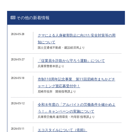
その他の新着情報
2026-05-28
クマによる人身被害防止に向けた安全対策等の周
知について
国土交通省不動産・建設経済局より
2026-05-27
「従業員を詐欺から守ろう運動」について
兵庫県警察本部より
2026-05-18
市制110周年記念事業 第11回尼崎市まちかどチ
ャーミング賞応募受付中！
尼崎市役所 開発指導課より
2026-05-12
令和８年度の「アルバイトの労働条件を確かめよ
う！」キャンペーンの実施について
兵庫県労働局 雇用環境・均等部 指導課より
2026-05-11
エコスタイルについて（依頼）