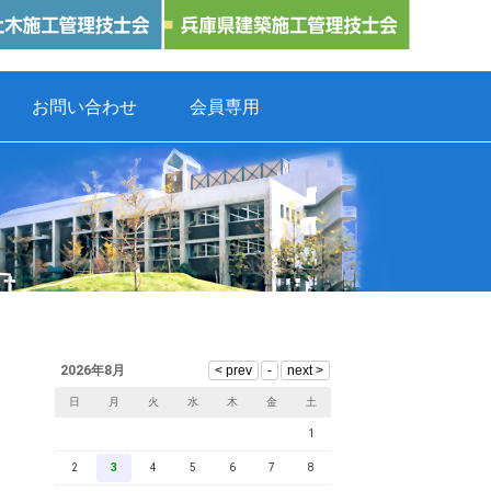
お問い合わせ
会員専用
2026年8月
日
月
火
水
木
金
土
1
2
3
4
5
6
7
8