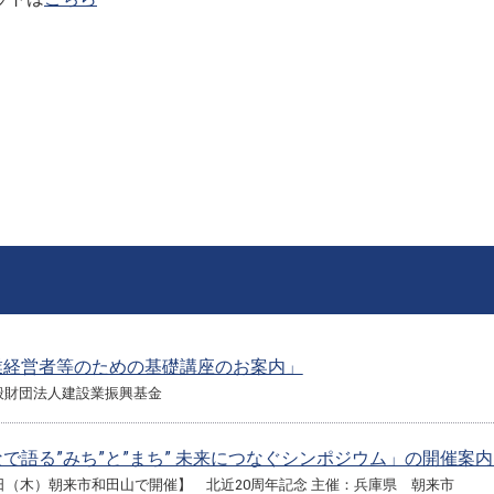
業経営者等のための基礎講座のお案内」
般財団法人建設業振興基金
で語る”みち”と”まち” 未来につなぐシンポジウム」の開催案
日（木）朝来市和田山で開催】 北近20周年記念 主催：兵庫県 朝来市