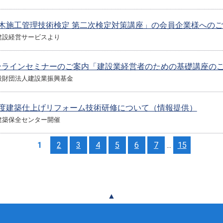
土木施工管理技術検定 第二次検定対策講座」の会員企業様への
建設経営サービスより
ンラインセミナーのご案内「建設業経営者のための基礎講座の
般財団法人建設業振興基金
年度建築仕上げリフォーム技術研修について（情報提供）
建築保全センター開催
1
2
3
4
5
6
7
...
15
▲