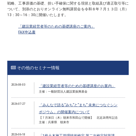
戦略、工事原価の基礎、担い手確保に関する現状と取組及び適正取引等に
ついて、別添のとおりオンライン無料講習会を令和８年７月１３日（月）
13
：
30
～
16
：
30
に開催いたします。
「建設業経営者等のための基礎講座のご案内」
FAX申込書
その他のセミナー情報
2026-08-03
「建設業経営者等のための基礎講座のお案内」
主催：一般財団法人建設業振興基金
2026-07-27
「みんなで語る”みち”と”まち” 未来につなぐシン
ポジウム」の開催案内について
【７月30日（木）朝来市和田山で開催】 北近20周年記念
主催：兵庫県 朝来市
2026-06-18
「1級土木施工管理技術検定 第二次検定対策講