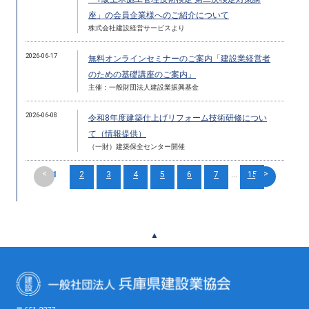
座」の会員企業様へのご紹介について
株式会社建設経営サービスより
2026-06-17
無料オンラインセミナーのご案内「建設業経営者
のための基礎講座のご案内」
主催：一般財団法人建設業振興基金
2026-06-08
令和8年度建築仕上げリフォーム技術研修につい
て（情報提供）
（一財）建築保全センター開催
<
>
1
2
3
4
5
6
7
...
15
▲