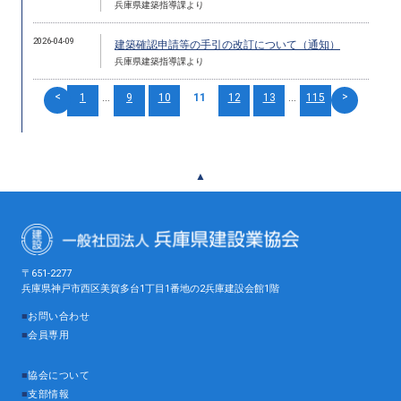
兵庫県建築指導課より
2026-04-09
建築確認申請等の手引の改訂について（通知）
兵庫県建築指導課より
<
>
1
...
9
10
11
12
13
...
115
▲
〒651-2277
兵庫県神戸市西区美賀多台1丁目1番地の2兵庫建設会館1階
■
お問い合わせ
■
会員専用
■
協会について
■
支部情報