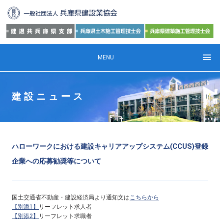
MENU
建設ニュース
ハローワークにおける建設キャリアアップシステム(CCUS)登録
企業への応募勧奨等について
国土交通省不動産・建設経済局より通知文は
こちらから
【別添1】
リーフレット求人者
【別添2】
リーフレット求職者