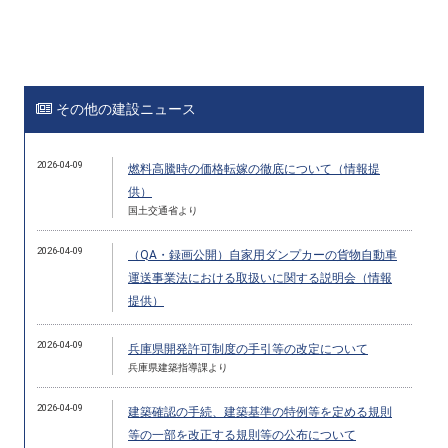
その他の建設ニュース
2026-04-09
燃料高騰時の価格転嫁の徹底について（情報提
供）
国土交通省より
2026-04-09
（QA・録画公開）自家用ダンプカーの貨物自動車
運送事業法における取扱いに関する説明会（情報
提供）
2026-04-09
兵庫県開発許可制度の手引等の改定について
兵庫県建築指導課より
2026-04-09
建築確認の手続、建築基準の特例等を定める規則
等の一部を改正する規則等の公布について