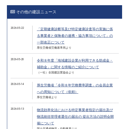
その他の建設ニュース
2026-05-22
「定期健康診断等及び特定健康診査等の実施に係
る事業者と保険者の連携・協力事項について」の
一部改正について
厚生労働省労働基準局より
2026-05-20
令和８年度「地域建設企業が利用できる助成金・
補助金」に関する情報のご紹介について
（一社）全国建設業協会より
2026-05-14
厚生労働省「令和８年労務費率調査」の会員企業
への周知について（依頼）
厚生労働省より
2026-05-13
物流効率化法における特定事業者指定の届出及び
物流統括管理者選任の届出の 提出方法の説明会開
催について
国土交通省物流・自動車局より