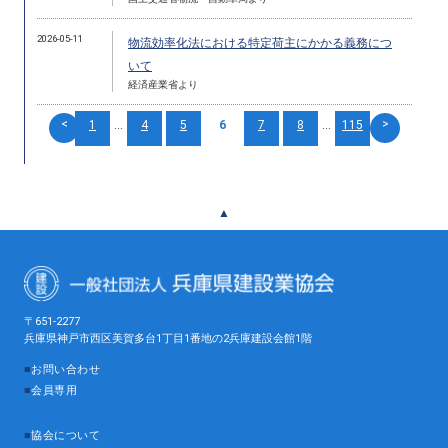
2026-05-11
物流効率化法における特定荷主にかかる義務につ
いて
経済産業省より
<
>
1
...
4
5
6
7
8
...
115
▲
〒651-2277
兵庫県神戸市西区美賀多台1丁目1番地の2兵庫建設会館1階
■
お問い合わせ
■
会員専用
■
協会について