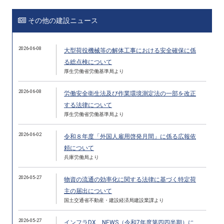
その他の建設ニュース
2026-06-08
大型荷役機械等の解体工事における安全確保に係
る総点検について
厚生労働省労働基準局より
2026-06-08
労働安全衛生法及び作業環境測定法の一部を改正
する法律について
厚生労働省労働基準局より
2026-06-02
令和８年度「外国人雇用啓発月間」に係る広報依
頼について
兵庫労働局より
2026-05-27
物資の流通の効率化に関する法律に基づく特定荷
主の届出について
国土交通省不動産・建設経済局建設業課より
2026-05-27
インフラDX NEWS（令和7年度第四四半期）に